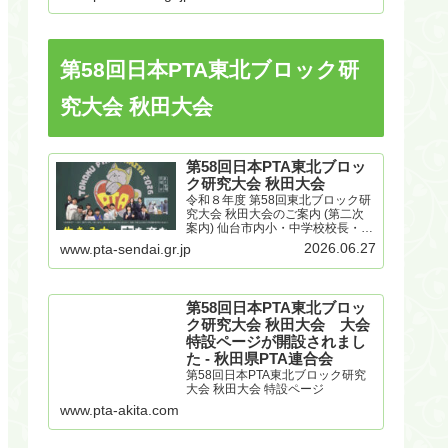
第58回日本PTA東北ブロック研
究大会 秋田大会
第58回日本PTA東北ブロッ
ク研究大会 秋田大会
令和８年度 第58回東北ブロック研
究大会 秋田大会のご案内 (第二次
案内) 仙台市内小・中学校校長・
PTA会長 様令和８年６月26日仙
2026.06.27
www.pta-sendai.gr.jp
台市PTA協議会会長 大曽根 学
第58回 日本PTA東北ブロック研究
大会秋田大会のご案内（第二次案
内）＜大...
第58回日本PTA東北ブロッ
ク研究大会 秋田大会 大会
特設ページが開設されまし
た - 秋田県PTA連合会
第58回日本PTA東北ブロック研究
大会 秋田大会 特設ページ
www.pta-akita.com