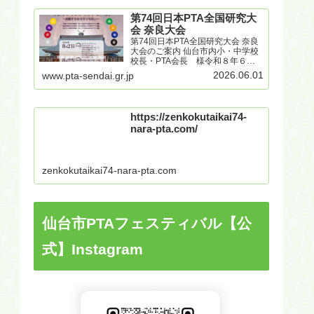
第74回日本PTA全国研究大
会 奈良大会
第74回日本PTA全国研究大会 奈良
大会のご案内 仙台市内小・中学校
校長・PTA会長 様令和８年６月
２日仙台市PTA協議会会長 大曽
2026.06.01
www.pta-sendai.gr.jp
根 学第74回日本PTA全国研究大
会奈良大会のご案内＜大会スロー
ガン＞建国の地 大和からの発信 コ
ンヴィヴィ...
https://zenkokutaikai74-
nara-pta.com/
zenkokutaikai74-nara-pta.com
仙台市PTAフェスティバル【公
式】Instagram