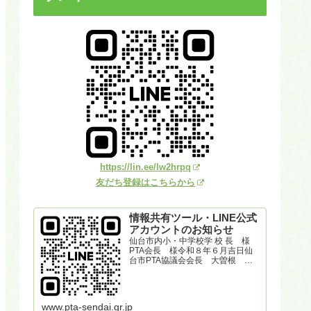
https://lin.ee/lw2hrpq
友だち登録はこちらから
情報共有ツール・LINE公式
アカウントのお知らせ
仙台市内小・中学校学 校 長 様
PTA会長 様令和８年６月吉日仙
台市PTA協議会会長 大曽根 学
情報共有ツール・LINE公式アカウ
ントのお知らせ 日頃よりPTA活
動にご理解とご協力を賜り、誠に
ありがとうございます。 仙台市
www.pta-sendai.gr.jp
内小・中学校のPT...