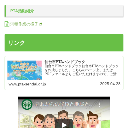
PTA活動紹介
消毒作業の様子
リンク
仙台市PTAハンドブック
仙台市PTAハンドブック仙台市PTAハンドブック
を作成しました。こちらのページ上、または、
PDFファイルよりご覧いただけますので、ご活用
ください。操作メニュー右端の「・・・」部分よ
り以下の操作が可能です。Download PDF
2025.04.28
www.pta-sendai.gr.jp
File：...